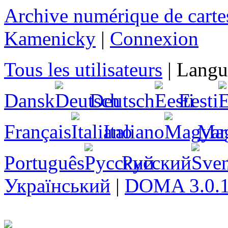
Archive numérique de cartes
Kamenicky
|
Connexion
Tous les utilisateurs
|
Langu
Dansk
Deutsch
Eesti
Français
Italiano
Ma
Português
Русский
Український
|
DOMA 3.0.