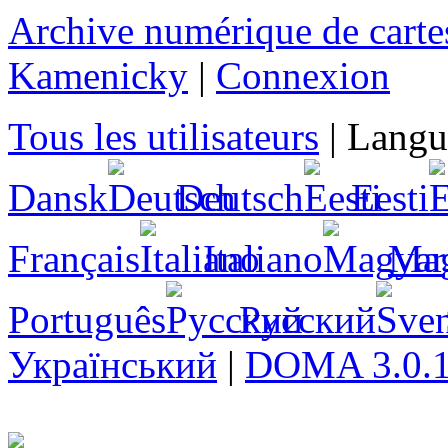
Archive numérique de cartes
Kamenicky
|
Connexion
Tous les utilisateurs
|
Langu
Dansk
Deutsch
Eesti
Français
Italiano
Ma
Português
Русский
Український
|
DOMA 3.0.