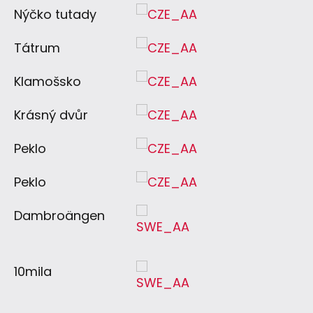
Nýčko tutady
Tátrum
Klamošsko
Krásný dvůr
Peklo
Peklo
Dambroängen
10mila