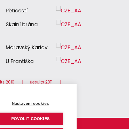
Pěticestí
Skalní brána
Moravský Karlov
U Františka
lts 2010
Results 2011
2017
Results 2018
s 2024
Results 2025
Nastavení cookies
POVOLIT COOKIES