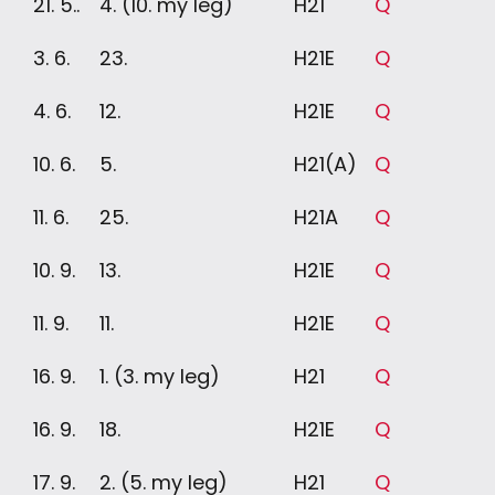
21. 5..
4. (10. my leg)
H21
Q
3. 6.
23.
H21E
Q
4. 6.
12.
H21E
Q
10. 6.
5.
H21(A)
Q
11. 6.
25.
H21A
Q
10. 9.
13.
H21E
Q
11. 9.
11.
H21E
Q
16. 9.
1. (3. my leg)
H21
Q
16. 9.
18.
H21E
Q
17. 9.
2. (5. my leg)
H21
Q