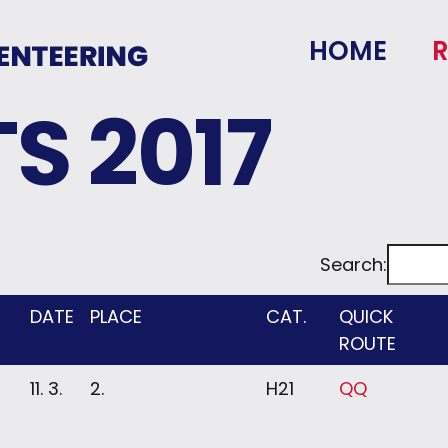
HOME
R
S 2017
Search:
DATE
PLACE
CAT.
QUICK
ROUTE
11. 3.
2.
H21
Q
Q