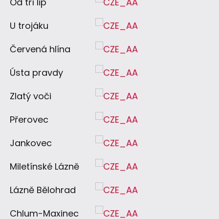
Od tří lip
U trojáku
Červená hlína
Ústa pravdy
Zlatý voči
Přerovec
Jankovec
Miletínské Lázně
Lázně Bělohrad
Chlum-Maxinec