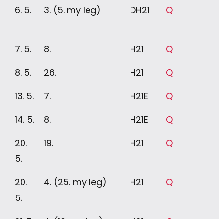
6. 5.
3. (5. my leg)
DH21
Q
7. 5.
8.
H21
Q
8. 5.
26.
H21
Q
13. 5.
7.
H21E
Q
14. 5.
8.
H21E
Q
20.
19.
H21
Q
5.
20.
4. (25. my leg)
H21
Q
5.