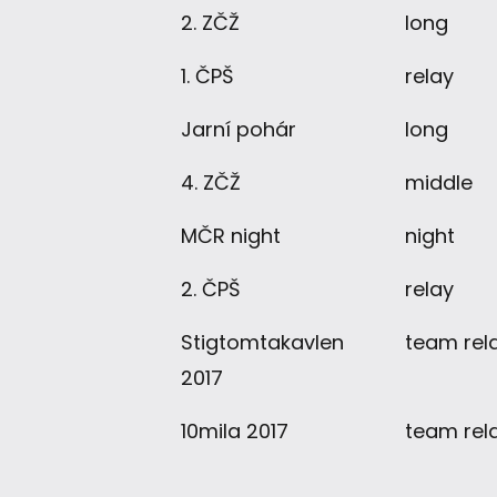
2. ZČŽ
long
1. ČPŠ
relay
Jarní pohár
long
4. ZČŽ
middle
MČR night
night
2. ČPŠ
relay
Stigtomtakavlen
team rel
2017
10mila 2017
team rel