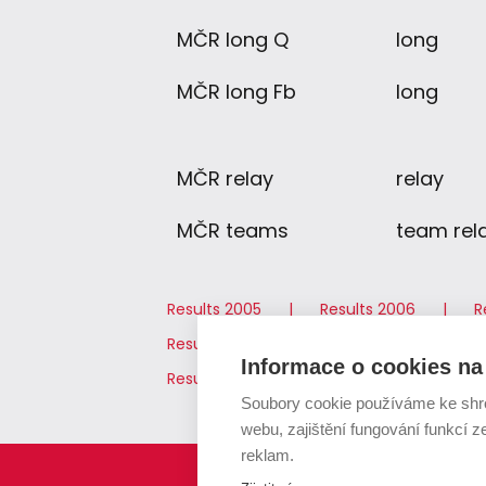
MČR long Q
long
MČR long Fb
long
MČR relay
relay
MČR teams
team rel
Results 2005
Results 2006
R
Results 2012
Results 2013
Res
Informace o cookies na 
Results 2019
Results 2020
Re
Soubory cookie používáme ke shr
webu, zajištění fungování funkcí z
reklam.